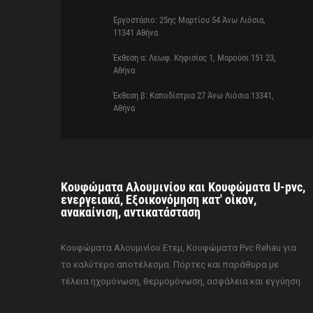
Εργοστάσιο: 25ης Μαρτίου 54 Άνω Λιόσια,
11341 Αθήνα
Έκθεση α: Λεωφ. Κηφισίας 1, Μαρούσι 151 23,
Αθήνα
Έκθεση β: Καποδίστρια 27 Άνω Λιόσια 13341,
Αθήνα
Κουφώματα Αλουμινίου και Κουφώματα U-pvc,
ενεργειακά, Εξοικονόμηση κατ' οίκον,
ανακαίνιση, αντικατάσταση
Κουφώματα Αλουμινίου Ετεμ, Κουφώματα Pvc Rehau για
το καλύτερο αποτέλεσμα. Πόρτες και παράθυρα με
τέλεια ηχομόνωση, θερμομόνωση, ασφάλεια και εγγύηση