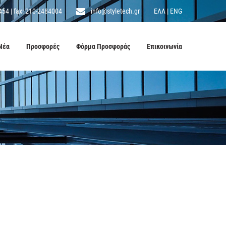
454
|
fax: 210-2484004
info@styletech.gr
ΕΛΛ
|
ENG
Νέα
Προσφορές
Φόρμα Προσφοράς
Επικοινωνία