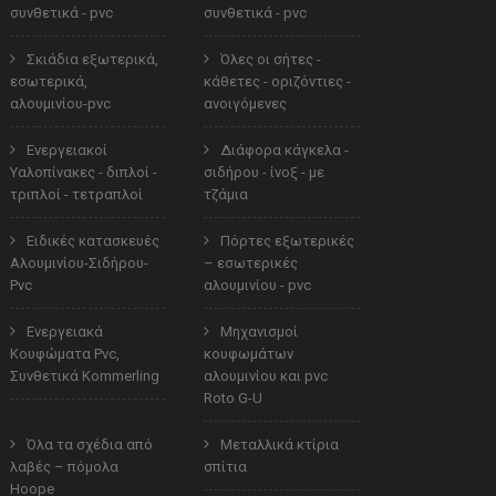
συνθετικά - pvc
συνθετικά - pvc
Σκιάδια εξωτερικά,
Όλες οι σήτες -
εσωτερικά,
κάθετες - οριζόντιες -
αλουμινίου-pvc
ανοιγόμενες
Ενεργειακοί
Διάφορα κάγκελα -
Υαλοπίνακες - διπλοί -
σιδήρου - ίνοξ - με
τριπλοί - τετραπλοί
τζάμια
Ειδικές κατασκευές
Πόρτες εξωτερικές
Αλουμινίου-Σιδήρου-
– εσωτερικές
Pvc
αλουμινίου - pvc
Ενεργειακά
Μηχανισμοί
Κουφώματα Pvc,
κουφωμάτων
Συνθετικά Kommerling
αλουμινίου και pvc
Roto G-U
Όλα τα σχέδια από
Μεταλλικά κτίρια
λαβές – πόμολα
σπίτια
Hoope