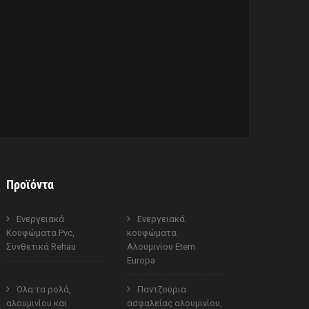
Προϊόντα
Ενεργειακά
Ενεργειακά
Κουφώματα Pvc,
κουφώματα
Συνθετικά Rehau
Αλουμινίου Etem
Europa
Όλα τα ρολά,
Παντζούρια
αλουμινίου και
ασφαλείας αλουμινίου,