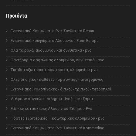
Προϊόντα
Ενεργειακά Κουφώματα Pvc, Συνθετικά Rehau
Ενεργειακά κουφώματα Αλουμινίου Etem Europa
Όλα τα ρολά, αλουμινίου και συνθετικά - pvc
Παντζούρια ασφαλείας αλουμινίου, συνθετικά - pvc
Σκιάδια εξωτερικά, εσωτερικά, αλουμινίου-pvc
Όλες οι σήτες - κάθετες - οριζόντιες - ανοιγόμενες
Ενεργειακοί Υαλοπίνακες - διπλοί - τριπλοί - τετραπλοί
Διάφορα κάγκελα - σιδήρου - ίνοξ - με τζάμια
Ειδικές κατασκευές Αλουμινίου-Σιδήρου-Pvc
Πόρτες εξωτερικές – εσωτερικές αλουμινίου - pvc
Ενεργειακά Κουφώματα Pvc, Συνθετικά Kommerling