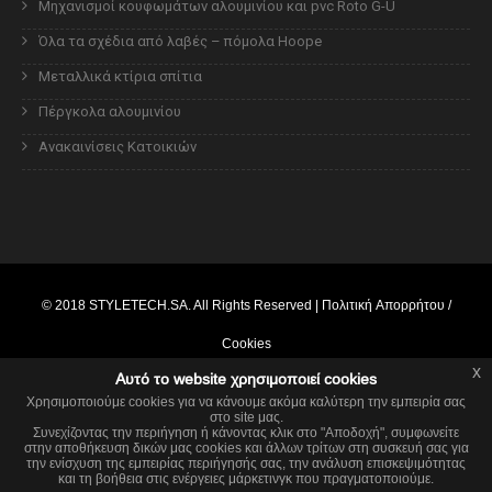
Μηχανισμοί κουφωμάτων αλουμινίου και pvc Roto G-U
Όλα τα σχέδια από λαβές – πόμολα Hoope
Μεταλλικά κτίρια σπίτια
Πέργκολα αλουμινίου
Ανακαινίσεις Κατοικιών
© 2018
STYLETECH.SA
. All Rights Reserved |
Πολιτική Απορρήτου /
Cookies
x
Αυτό το website χρησιμοποιεί cookies
Powered by
webcore.gr
Χρησιμοποιούμε cookies για να κάνουμε ακόμα καλύτερη την εμπειρία σας
στο site μας.
x
This website is using cookies.
Συνεχίζοντας την περιήγηση ή κάνοντας κλικ στο "Αποδοχή", συμφωνείτε
στην αποθήκευση δικών μας cookies και άλλων τρίτων στη συσκευή σας για
We use them to give you the best experience. If you continue using our
την ενίσχυση της εμπειρίας περιήγησής σας, την ανάλυση επισκεψιμότητας
website, we'll assume that you are happy to receive all cookies on this
και τη βοήθεια στις ενέργειες μάρκετινγκ που πραγματοποιούμε.
website.