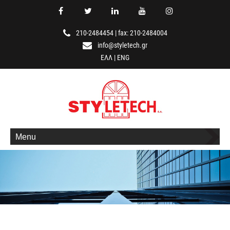
210-2484454
|
fax: 210-2484004
info@styletech.gr
ΕΛΛ
|
ENG
Menu