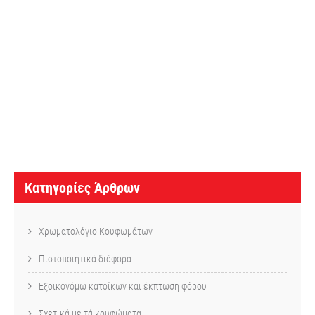
Κ
α
τ
η
γ
ο
ρ
Κατηγορίες Άρθρων
ί
ε
Χρωματολόγιο Κουφωμάτων
ς
Πιστοποιητικά διάφορα
Ά
ρ
Εξοικονόμω κατοίκων και έκπτωση φόρου
Σχετικά με τά κουφώματα