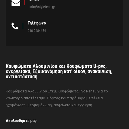
info@styletech.gr
Τηλέφωνο
210-2484454
Κουφώματα Αλουμινίου και Κουφώματα U-pvc,
ενεργειακά, Εξοικονόμηση κατ' οίκον, ανακαίνιση,
αντικατάσταση
Κουφώματα Αλουμινίου Ετεμ, Κουφώματα Pvc Rehau για το
καλύτερο αποτέλεσμα. Πόρτες και παράθυρα με τέλεια
ηχομόνωση, θερμομόνωση, ασφάλεια και εγγύηση
Ακολουθήστε μας