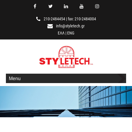
210-2484454
|
fax: 210-2484004
info@styletech.gr
ΕΛΛ
|
ENG
Menu