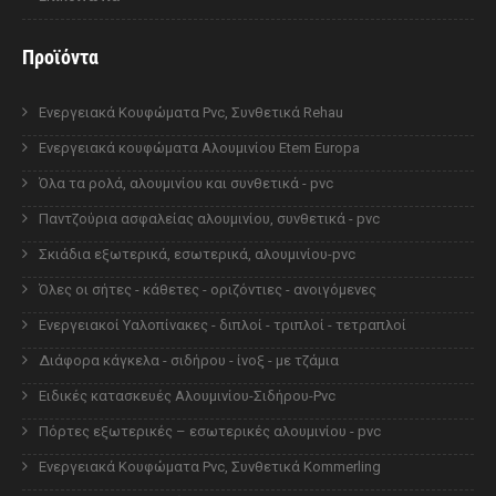
Προϊόντα
Ενεργειακά Κουφώματα Pvc, Συνθετικά Rehau
Ενεργειακά κουφώματα Αλουμινίου Etem Europa
Όλα τα ρολά, αλουμινίου και συνθετικά - pvc
Παντζούρια ασφαλείας αλουμινίου, συνθετικά - pvc
Σκιάδια εξωτερικά, εσωτερικά, αλουμινίου-pvc
Όλες οι σήτες - κάθετες - οριζόντιες - ανοιγόμενες
Ενεργειακοί Υαλοπίνακες - διπλοί - τριπλοί - τετραπλοί
Διάφορα κάγκελα - σιδήρου - ίνοξ - με τζάμια
Ειδικές κατασκευές Αλουμινίου-Σιδήρου-Pvc
Πόρτες εξωτερικές – εσωτερικές αλουμινίου - pvc
Ενεργειακά Κουφώματα Pvc, Συνθετικά Kommerling