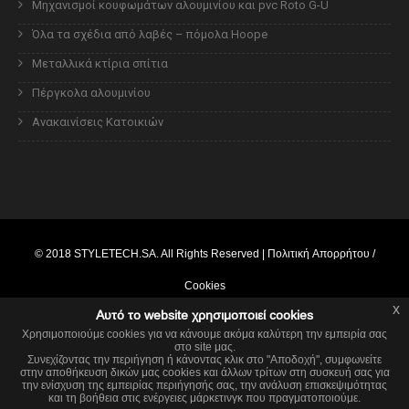
Μηχανισμοί κουφωμάτων αλουμινίου και pvc Roto G-U
Όλα τα σχέδια από λαβές – πόμολα Hoope
Μεταλλικά κτίρια σπίτια
Πέργκολα αλουμινίου
Ανακαινίσεις Κατοικιών
© 2018
STYLETECH.SA
. All Rights Reserved |
Πολιτική Απορρήτου /
Cookies
x
Αυτό το website χρησιμοποιεί cookies
Powered by
webcore.gr
Χρησιμοποιούμε cookies για να κάνουμε ακόμα καλύτερη την εμπειρία σας
στο site μας.
x
This website is using cookies.
Συνεχίζοντας την περιήγηση ή κάνοντας κλικ στο "Αποδοχή", συμφωνείτε
στην αποθήκευση δικών μας cookies και άλλων τρίτων στη συσκευή σας για
We use them to give you the best experience. If you continue using our
την ενίσχυση της εμπειρίας περιήγησής σας, την ανάλυση επισκεψιμότητας
website, we'll assume that you are happy to receive all cookies on this
και τη βοήθεια στις ενέργειες μάρκετινγκ που πραγματοποιούμε.
website.