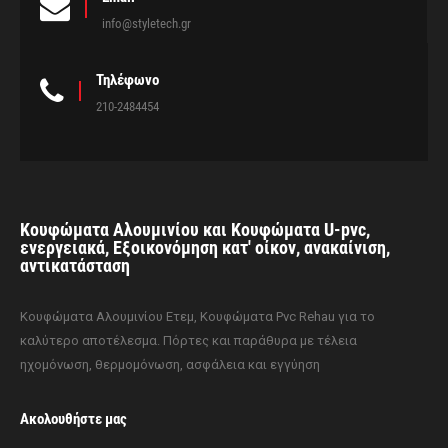
info@styletech.gr
Τηλέφωνο
210-2484454
Κουφώματα Αλουμινίου και Κουφώματα U-pvc,
ενεργειακά, Εξοικονόμηση κατ' οίκον, ανακαίνιση,
αντικατάσταση
Κουφώματα Αλουμινίου Ετεμ, Κουφώματα Pvc Rehau για το
καλύτερο αποτέλεσμα. Πόρτες και παράθυρα με τέλεια
ηχομόνωση, θερμομόνωση, ασφάλεια και εγγύηση
Ακολουθήστε μας