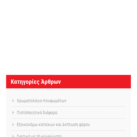
Κ
α
τ
η
γ
ο
ρ
Κατηγορίες Άρθρων
ί
ε
Χρωματολόγιο Κουφωμάτων
ς
Πιστοποιητικά διάφορα
Ά
ρ
Εξοικονόμω κατοίκων και έκπτωση φόρου
Σχετικά με τά κουφώματα