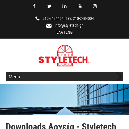
210-2484454
|
fax: 210-2484004
info@styletech.gr
ΕΛΛ
|
ENG
Menu
Downloads Αρχεία - Styletech