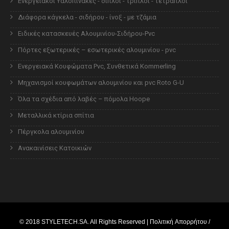
Ενεργειακοί Υαλοπίνακες - διπλοί - τριπλοί - τετραπλοί
Διάφορα κάγκελα - σιδήρου - ίνοξ - με τζάμια
Ειδικές κατασκευές Αλουμινίου-Σιδήρου-Pvc
Πόρτες εξωτερικές – εσωτερικές αλουμινίου - pvc
Ενεργειακά Κουφώματα Pvc, Συνθετικά Kommerling
Μηχανισμοί κουφωμάτων αλουμινίου και pvc Roto G-U
Όλα τα σχέδια από λαβές – πόμολα Hoope
Μεταλλικά κτίρια σπίτια
Πέργκολα αλουμινίου
Ανακαινίσεις Κατοικιών
© 2018
STYLETECH.SA
. All Rights Reserved |
Πολιτική Απορρήτου /