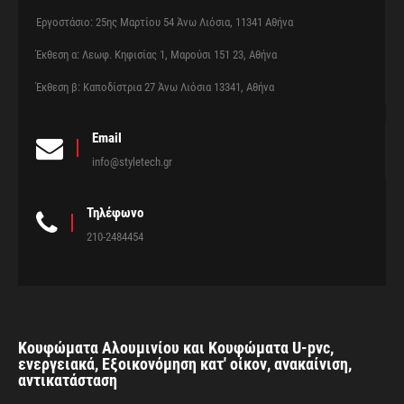
Εργοστάσιο: 25ης Μαρτίου 54 Άνω Λιόσια, 11341 Αθήνα
Έκθεση α: Λεωφ. Κηφισίας 1, Μαρούσι 151 23, Αθήνα
Έκθεση β: Καποδίστρια 27 Άνω Λιόσια 13341, Αθήνα
Email
info@styletech.gr
Τηλέφωνο
210-2484454
Κουφώματα Αλουμινίου και Κουφώματα U-pvc,
ενεργειακά, Εξοικονόμηση κατ' οίκον, ανακαίνιση,
αντικατάσταση