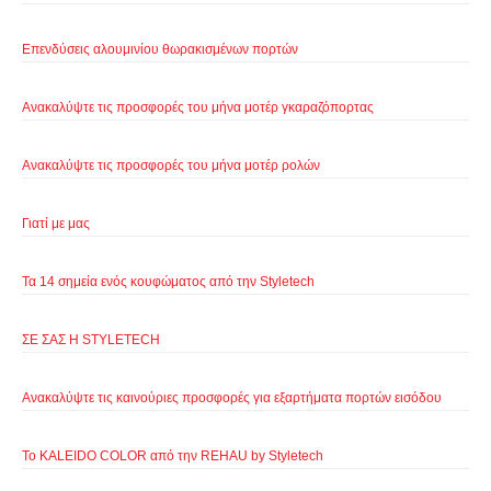
Επενδύσεις αλουμινίου θωρακισμένων πορτών
Ανακαλύψτε τις προσφορές του μήνα μοτέρ γκαραζόπορτας
Ανακαλύψτε τις προσφορές του μήνα μοτέρ ρολών
Γιατί με μας
Τα 14 σημεία ενός κουφώματος από την Styletech
ΣΕ ΣΑΣ Η STYLETECH
Ανακαλύψτε τις καινούριες προσφορές για εξαρτήματα πορτών εισόδου
Το KALEIDO COLOR από την REHAU by Styletech