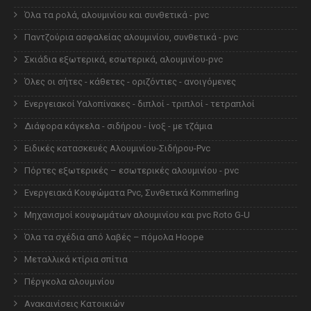
Όλα τα ρολά, αλουμινίου και συνθετικά - pvc
Παντζούρια ασφαλείας αλουμινίου, συνθετικά - pvc
Σκιάδια εξωτερικά, εσωτερικά, αλουμινίου-pvc
Όλες οι σήτες - κάθετες - οριζόντιες - ανοιγόμενες
Ενεργειακοί Υαλοπίνακες - διπλοί - τριπλοί - τετραπλοί
Διάφορα κάγκελα - σιδήρου - ίνοξ - με τζάμια
Ειδικές κατασκευές Αλουμινίου-Σιδήρου-Pvc
Πόρτες εξωτερικές – εσωτερικές αλουμινίου - pvc
Ενεργειακά Κουφώματα Pvc, Συνθετικά Kommerling
Μηχανισμοί κουφωμάτων αλουμινίου και pvc Roto G-U
Όλα τα σχέδια από λαβές – πόμολα Hoope
Μεταλλικά κτίρια σπίτια
Πέργκολα αλουμινίου
Ανακαινίσεις Κατοικιών