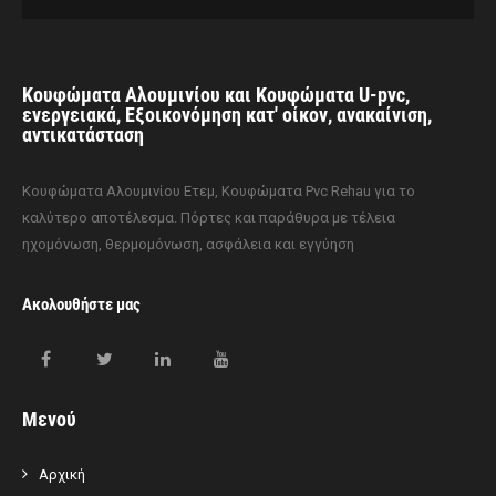
Κουφώματα Αλουμινίου και Κουφώματα U-pvc,
ενεργειακά, Εξοικονόμηση κατ' οίκον, ανακαίνιση,
αντικατάσταση
Κουφώματα Αλουμινίου Ετεμ, Κουφώματα Pvc Rehau για το
καλύτερο αποτέλεσμα. Πόρτες και παράθυρα με τέλεια
ηχομόνωση, θερμομόνωση, ασφάλεια και εγγύηση
Ακολουθήστε μας
Μενού
Αρχική