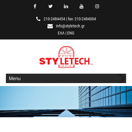
210-2484454
|
fax: 210-2484004
info@styletech.gr
ΕΛΛ
|
ENG
Menu