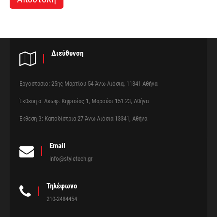
Διεύθυνση
Εργοστάσιο: 25ης Μαρτίου 54 Άνω Λιόσια, 11341 Αθήνα
Έκθεση α: Λεωφ. Κηφισίας 1, Μαρούσι 151 23, Αθήνα
Έκθεση β: Καποδίστρια 27 Άνω Λιόσια 13341, Αθήνα
Email
info@styletech.gr
Τηλέφωνο
210-2484454