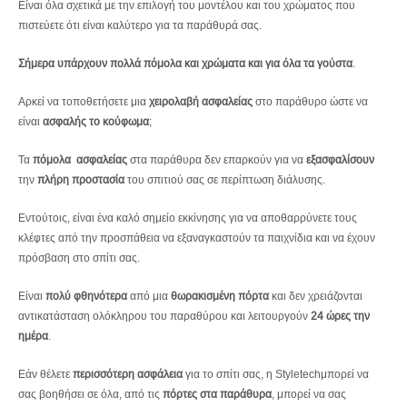
Είναι όλα σχετικά με την επιλογή του μοντέλου και του χρώματος που
πιστεύετε ότι είναι καλύτερο για τα παράθυρά σας.
Σήμερα υπάρχουν πολλά πόμολα και χρώματα και για όλα τα γούστα
.
Αρκεί να τοποθετήσετε μια
χειρολαβή ασφαλείας
στο παράθυρο ώστε να
είναι
ασφαλής το κούφωμα
;
Τα
πόμολα ασφαλείας
στα παράθυρα δεν επαρκούν για να
εξασφαλίσουν
την
πλήρη προστασία
του σπιτιού σας σε περίπτωση διάλυσης.
Εντούτοις, είναι ένα καλό σημείο εκκίνησης για να αποθαρρύνετε τους
κλέφτες από την προσπάθεια να εξαναγκαστούν τα παιχνίδια και να έχουν
πρόσβαση στο σπίτι σας.
Είναι
πολύ φθηνότερα
από μια
θωρακισμένη πόρτα
και δεν χρειάζονται
αντικατάσταση ολόκληρου του παραθύρου και λειτουργούν
24 ώρες την
ημέρα
.
Εάν θέλετε
περισσότερη ασφάλεια
για το σπίτι σας, η Styletechμπορεί να
σας βοηθήσει σε όλα, από τις
πόρτες στα παράθυρα
, μπορεί να σας