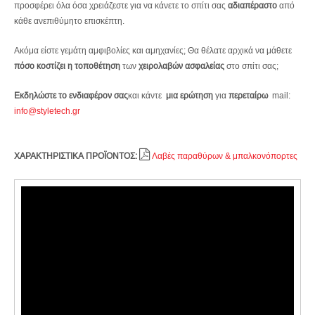
προσφέρει όλα όσα χρειάζεστε για να κάνετε το σπίτι σας
αδιαπέραστο
από
κάθε ανεπιθύμητο επισκέπτη.
Ακόμα είστε γεμάτη αμφιβολίες και αμηχανίες; Θα θέλατε αρχικά να μάθετε
πόσο κοστίζει η τοποθέτηση
των
χειρολαβών ασφαλείας
στο σπίτι σας;
Εκδηλώστε το ενδιαφέρον σας
και κάντε
μια ερώτηση
για
περεταίρω
mail:
info@styletech.gr
ΧΑΡΑΚΤΗΡΙΣΤΙΚΑ ΠΡΟΪΟΝΤΟΣ:
Λαβές παραθύρων & μπαλκονόπορτες