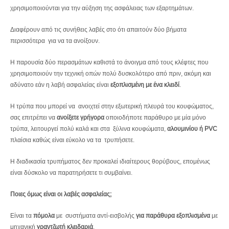
χρησιμοποιούνται για την αύξηση της ασφάλειας των εξαρτημάτων.
Διαφέρουν από τις συνήθεις λαβές στο ότι απαιτούν δύο βήματα
περισσότερα για να τα ανοίξουν.
Η παρουσία δύο περασμάτων καθιστά το άνοιγμα από τους κλέφτες που
χρησιμοποιούν την τεχνική οπών πολύ δυσκολότερο από πριν, ακόμη και
αδύνατο εάν η λαβή ασφαλείας είναι
εξοπλισμένη με ένα κλειδί
.
Η τρύπα που μπορεί να ανοιχτεί στην εξωτερική πλευρά του κουφώματος,
σας επιτρέπει να
ανοίξετε γρήγορα
οποιοδήποτε παράθυρο με μία μόνο
τρύπα, λειτουργεί πολύ καλά και στα ξύλινα κουφώματα,
αλουμινίου ή PVC
πλαίσια καθώς είναι εύκολο να τα τρυπήσετε.
Η διαδικασία τρυπήματος δεν προκαλεί ιδιαίτερους θορύβους, επομένως
είναι δύσκολο να παρατηρήσετε τι συμβαίνει.
Ποιες όμως είναι οι λαβές ασφαλείας;
Είναι τα
πόμολα
με συστήματα αντί-εισβολής
για παράθυρα εξοπλισμένα
με
μηχανική
γραντζωτή κλειδαριά
.