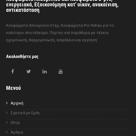
ενεργειακά, Εξοικονόμηση κατ' οίκον, ανακαίνιση,
αντικατάσταση
Κουφώματα Αλουμινίου Ετεμ, Κουφώματα Pvc Rehau για το
καλύτερο αποτέλεσμα. Πόρτες και παράθυρα με τέλεια
ηχομόνωση, θερμομόνωση, ασφάλεια και εγγύηση
Ακολουθήστε μας
Μενού
Αρχική
Σχετικά με Εμάς
Shop
Άρθρα