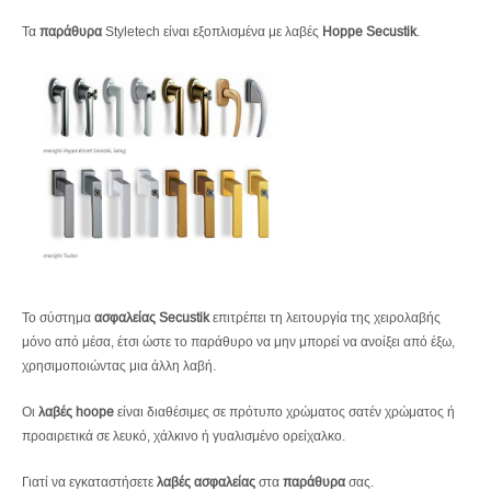
Τα
παράθυρα
Styletech είναι εξοπλισμένα με λαβές
Hoppe
Secustik
.
Το σύστημα
ασφαλείας
Secustik
επιτρέπει τη λειτουργία της χειρολαβής
μόνο από μέσα, έτσι ώστε το παράθυρο να μην μπορεί να ανοίξει από έξω,
χρησιμοποιώντας μια άλλη λαβή.
Οι
λαβές
hoope
είναι διαθέσιμες σε πρότυπο χρώματος σατέν χρώματος ή
προαιρετικά σε λευκό, χάλκινο ή γυαλισμένο ορείχαλκο.
Γιατί να εγκαταστήσετε
λαβές ασφαλείας
στα
παράθυρα
σας.