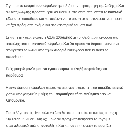
Σίγουρα
το κουμπί του πόμολου
εμποδίζει την περιστροφή της λαβής, αλλά
αν ένας κλέφτης προσπαθήσει να εισέλθει στο σπίτι σας, σπάει το
κανονικό
τζάμι
στο παράθυρο και καταφέρνει να το πιέσει με αποτέλεσμα, να μπορεί
να έχει πρόσβαση ακόμα και στο εσωτερικό του σπιτιού.
Σε αυτή την περίπτωση, η
λαβή ασφαλείας
με το κλειδί είναι σίγουρα πιο
ασφαλής από το
κανονικό πόμολο
, αλλά θα πρέπει να θυμάστε πάντα να
αφαιρέσετε το κλειδί από την
κλειδαριά
κάθε φορά που κλείνετε το
παράθυρο.
Πώς μπορώ μονός μου να εγκαταστήσω μια λαβή ασφαλείας στα
παράθυρα
;
Η
εγκατάσταση πόμολών
πρέπει να πραγματοποιείται από
αρμόδιο τεχνικό
για να αποφευχθεί η βλάβη του
παραθύρου
τόσο
αισθητικά
όσο και
λειτουργικά
.
Για το λόγο αυτό, είναι καλό να βασίζεστε σε εταιρείες οι οποίες, όπως η
Styletech, είναι σε θέση όχι μόνο να πραγματοποιήσουν το έργο με
επαγγελματικό τρόπο
,
ασφαλές
, αλλά και να προτείνουν το μοντέλο