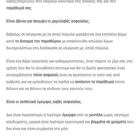
λαβής(πόμολου) που ταιριάζει καλύτερα στις ανάγκες σας και στα
παράθυρά σας
.
Είναι άβολα και άκομψα οι χειρολαβές ασφαλείας;
Βεβαίως σε σύγκριση με τα απλά πόμολα χρειάζονται ένα επιπλέον βήμα
κατά
το άνοιγμα του παραθύρου
με επακόλουθη απώλεια λίγων
δευτερολέπτων στη διαδικασία σε σύγκριση με, απλά πόμολα .
Είναι ένα θέμα πρακτικής και καθημερινότητας, όταν πάρετε το χέρι σας στη
χρήση που θα το συνηθίσετε σύντομα και θα το βρείτε φανταστικό όταν
αντιλαμβάνεστε
πόσο ασφαλείς
είναι να κρατήσουν το σπίτι σας από
εισβολές και να εμποδίσουν τα παιδιά να
ανοίγουν τα παράθυρα
όποτε
θέλουν και να θέτουν σε κίνδυνο τους εαυτούς τους.
Είναι οι αισθητικά όμορφες λαβές ασφαλείας
;
Δεν είναι περισσότερο ή λιγότερο
όμορφα
από τα
μοντέλα
χωρίς σύστημα
κλειδώματος, μερικά είναι λιγότερο εργονομικά και
βαμμένα
σε χρώματα
που
δεν είναι και τόσο ευχάριστα στο μάτι.