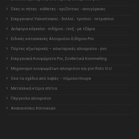
Όλες οι σήτες - κάθετες - οριζόντιες - ανοιγόμενες
Ενεργειακοί Υαλοπίνακες - διπλοί - τριπλοί - τετραπλοί
Διάφορα κάγκελα - σιδήρου - ίνοξ - με τζάμια
Ειδικές κατασκευές Αλουμινίου-Σιδήρου-Pvc
Πόρτες εξωτερικές – εσωτερικές αλουμινίου - pvc
Ενεργειακά Κουφώματα Pvc, Συνθετικά Kommerling
Μηχανισμοί κουφωμάτων αλουμινίου και pvc Roto G-U
Όλα τα σχέδια από λαβές – πόμολα Hoope
Μεταλλικά κτίρια σπίτια
Πέργκολα αλουμινίου
Ανακαινίσεις Κατοικιών