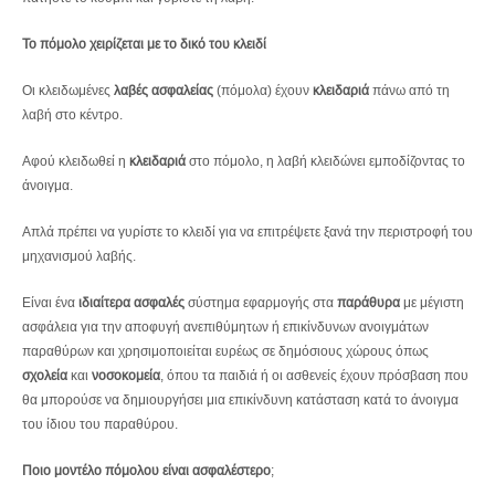
Το πόμολο χειρίζεται με το δικό του κλειδί
Οι κλειδωμένες
λαβές ασφαλείας
(πόμολα) έχουν
κλειδαριά
πάνω από τη
λαβή στο κέντρο.
Αφού κλειδωθεί η
κλειδαριά
στο πόμολο, η λαβή κλειδώνει εμποδίζοντας το
άνοιγμα.
Απλά πρέπει να γυρίστε το κλειδί για να επιτρέψετε ξανά την περιστροφή του
μηχανισμού λαβής.
Είναι ένα
ιδιαίτερα ασφαλές
σύστημα εφαρμογής στα
παράθυρα
με μέγιστη
ασφάλεια για την αποφυγή ανεπιθύμητων ή επικίνδυνων ανοιγμάτων
παραθύρων και χρησιμοποιείται ευρέως σε δημόσιους χώρους όπως
σχολεία
και
νοσοκομεία
, όπου τα παιδιά ή οι ασθενείς έχουν πρόσβαση που
θα μπορούσε να δημιουργήσει μια επικίνδυνη κατάσταση κατά το άνοιγμα
του ίδιου του παραθύρου.
Ποιο μοντέλο πόμολου είναι ασφαλέστερο
;