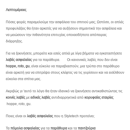
Λεπτομέρειες
Πόσες φορές παραμελούμε την ασφάλεια του σπιτιού μας; Ωστόσο, οι απλές
προφυλάξεις θα ήταν αρκετές για να αυξήσουν σημαντικά την ασφάλεια και
να μειώσουν την πιθανότητα επιτυχίας οποιασδήποτε απόπειρας
διάρρηξης.
Για να ξεκινήσετε, μπορείτε και εσείς απλά με λίγα βήματα να εγκαταστήσετε
λαβές ασφαλείας
για τα παράθυρα. Οι κανονικές λαβές που δεν είναι
hoppe, roto, gu
, είναι εύκολο να παραβιαστούν, μια τρύπα στο παράθυρο
είναι αρκετή για να επιτρέψει στους κλέφτες να τις γυρίσουν και να εισέλθουν
εύκολα στα σπίτια μας.
Ακριβώς γι 'αυτό το λόγο θα ήταν ιδανικό να ξεκινήσετε αντικαθιστώντας τις
κοινές λαβές
με
ειδικές λαβές
αντιδιαρρηκτικά από
κορυφαίες εταιρίες
hoppe, roto, gu.
Ποιες είναι οι
λαβές ασφαλείας
που η Styletech προτείνει;
Τα
πόμολα ασφαλείας
για τα
παράθυρα
και τα
παντζούρια