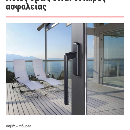
ασφαλείας
Λαβές – πόμολα.