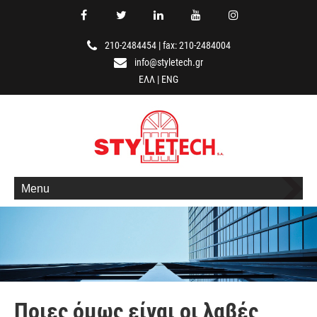
210-2484454
|
fax: 210-2484004
info@styletech.gr
ΕΛΛ
|
ENG
Menu
Ποιες όμως είναι οι λαβές