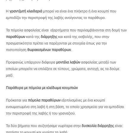
Η
γραντζωτή κλειδαριά
μπορεί να είναι ένα πλήκτρο ή ένα κουμπί που
εμποδίζει την περιστροφή της λαβής ανοίγοντας το παράθυρο.
Τα πόμολα ασφαλείας είναι εξαρτήματα που περιλαμβάνονται στη δομή των
παραθύρων
κατά της
διάρρηξης
και κατά της εισβολής, που στην
πραγματικότητα πρέπει να παρέχονται με στοιχεία όπως για την
πιστοποίηση
θωρακισμένων παραθύρων
.
Προφανώς υπάρχουν διάφορα
μοντέλα λαβών
ασφαλείας μεταξύ των
οποίων μπορείτε να επιλέξετε σε τύπους, χρώματα, αντοχή, ας τα δούμε
μαζί.
Παράθυρα με πόμολα με κλείδωμα κουμπιών
Πρόκειται για
πόμολα παραθύρων
εξοπλισμένες με ένα κουμπί
ενσωματωμένο στη λαβή ή στη βάση, το οποίο χρησιμεύει για να εμποδίσει
την περιστροφή της λαβής ή του γραναζιού.
Τα δύο βήματα που συζητήσαμε νωρίτερα στην
δυσκολία διάρρηξης
είναι:
πατήστε το κουμπί και γυρίστε τη λαβή.