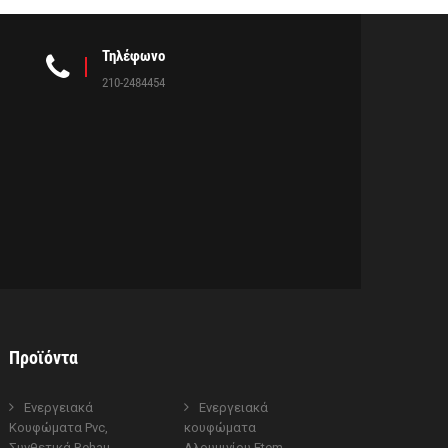
Τηλέφωνο
210-2484454
Προϊόντα
Ενεργειακά
Ενεργειακά
Κουφώματα Pvc,
κουφώματα
Συνθετικά Rehau
Αλουμινίου Etem