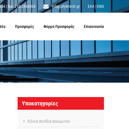
454
|
fax: 210-2484004
info@styletech.gr
ΕΛΛ
|
ENG
Νέα
Προσφορές
Φόρμα Προσφοράς
Επικοινωνία
Υποκατηγορίες
Ειδικά σκιάδια αλουμινίου