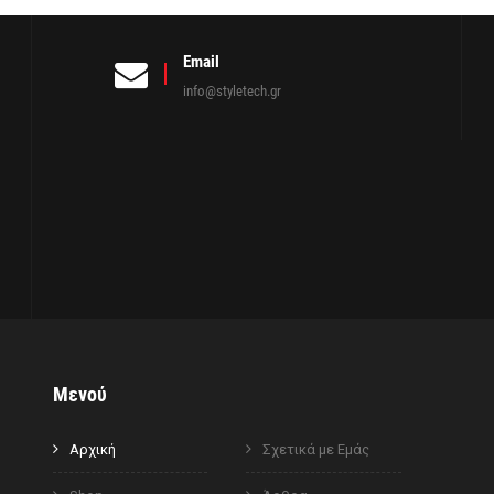
Email
info@styletech.gr
Μενού
Αρχική
Σχετικά με Εμάς