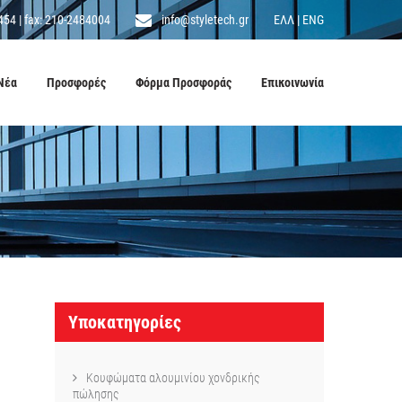
454
|
fax: 210-2484004
info@styletech.gr
ΕΛΛ
|
ENG
Νέα
Προσφορές
Φόρμα Προσφοράς
Επικοινωνία
Υποκατηγορίες
Κουφώματα αλουμινίου χονδρικής
πώλησης