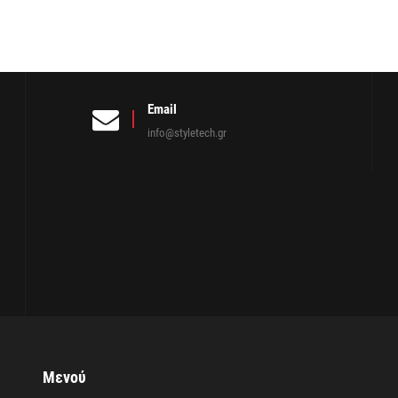
Email
info@styletech.gr
Μενού