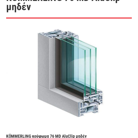
μηδέν
KÖMMERLING κούφωμα 76 MD AluClip μηδέν