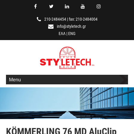
210-2484454
|
fax: 210-2484004
info@styletech.gr
ΕΛΛ
|
ENG
Menu
KÖMMERLING 76 MD AluClip