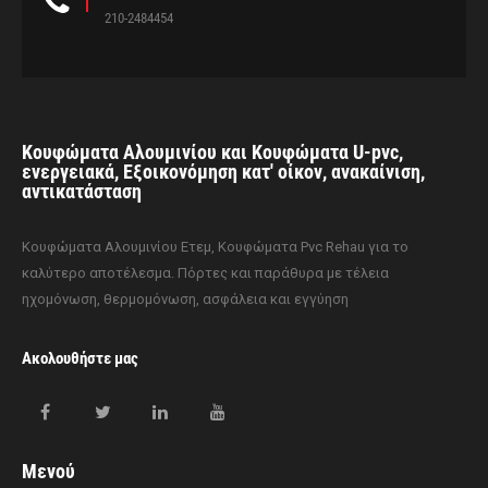
210-2484454
Κουφώματα Αλουμινίου και Κουφώματα U-pvc,
ενεργειακά, Εξοικονόμηση κατ' οίκον, ανακαίνιση,
αντικατάσταση
Κουφώματα Αλουμινίου Ετεμ, Κουφώματα Pvc Rehau για το
καλύτερο αποτέλεσμα. Πόρτες και παράθυρα με τέλεια
ηχομόνωση, θερμομόνωση, ασφάλεια και εγγύηση
Ακολουθήστε μας
Μενού