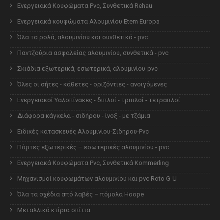
Ενεργειακά Κουφώματα Pvc, Συνθετικά Rehau
Ενεργειακά κουφώματα Αλουμινίου Etem Europa
Όλα τα ρολά, αλουμινίου και συνθετικά - pvc
Παντζούρια ασφαλείας αλουμινίου, συνθετικά - pvc
Σκιάδια εξωτερικά, εσωτερικά, αλουμινίου-pvc
Όλες οι σήτες - κάθετες - οριζόντιες - ανοιγόμενες
Ενεργειακοί Υαλοπίνακες - διπλοί - τριπλοί - τετραπλοί
Διάφορα κάγκελα - σιδήρου - ίνοξ - με τζάμια
Ειδικές κατασκευές Αλουμινίου-Σιδήρου-Pvc
Πόρτες εξωτερικές – εσωτερικές αλουμινίου - pvc
Ενεργειακά Κουφώματα Pvc, Συνθετικά Kommerling
Μηχανισμοί κουφωμάτων αλουμινίου και pvc Roto G-U
Όλα τα σχέδια από λαβές – πόμολα Hoope
Μεταλλικά κτίρια σπίτια