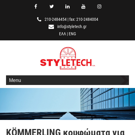
210-2484454
|
fax: 210-2484004
info@styletech.gr
ΕΛΛ
|
ENG
Menu
KÖMMERLING κουφώματα για