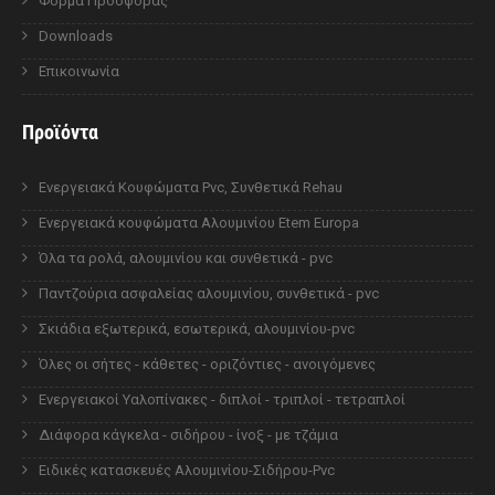
Φόρμα Προσφοράς
Downloads
Επικοινωνία
Προϊόντα
Ενεργειακά Κουφώματα Pvc, Συνθετικά Rehau
Ενεργειακά κουφώματα Αλουμινίου Etem Europa
Όλα τα ρολά, αλουμινίου και συνθετικά - pvc
Παντζούρια ασφαλείας αλουμινίου, συνθετικά - pvc
Σκιάδια εξωτερικά, εσωτερικά, αλουμινίου-pvc
Όλες οι σήτες - κάθετες - οριζόντιες - ανοιγόμενες
Ενεργειακοί Υαλοπίνακες - διπλοί - τριπλοί - τετραπλοί
Διάφορα κάγκελα - σιδήρου - ίνοξ - με τζάμια
Ειδικές κατασκευές Αλουμινίου-Σιδήρου-Pvc