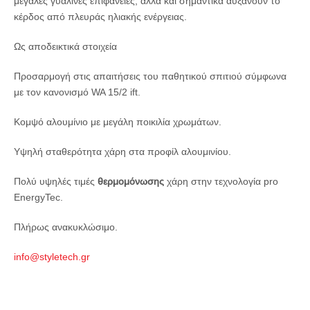
μεγάλες γυάλινες επιφάνειες, αλλά και σημαντικά αυξάνουν το
κέρδος από πλευράς ηλιακής ενέργειας.
Ως αποδεικτικά στοιχεία
Προσαρμογή στις απαιτήσεις του παθητικού σπιτιού σύμφωνα
με τον κανονισμό WA 15/2 ift.
Κομψό αλουμίνιο με μεγάλη ποικιλία χρωμάτων.
Υψηλή σταθερότητα χάρη στα προφίλ αλουμινίου.
Πολύ υψηλές τιμές
θερμομόνωσης
χάρη στην τεχνολογία pro
EnergyTec.
Πλήρως ανακυκλώσιμο.
info@styletech.gr