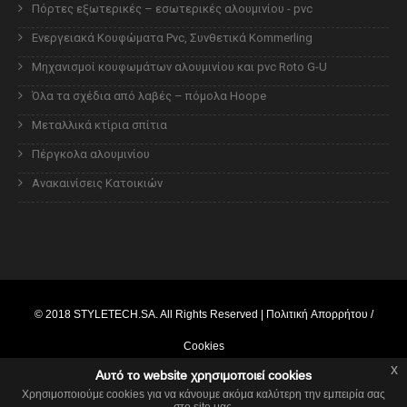
Πόρτες εξωτερικές – εσωτερικές αλουμινίου - pvc
Ενεργειακά Κουφώματα Pvc, Συνθετικά Kommerling
Μηχανισμοί κουφωμάτων αλουμινίου και pvc Roto G-U
Όλα τα σχέδια από λαβές – πόμολα Hoope
Μεταλλικά κτίρια σπίτια
Πέργκολα αλουμινίου
Ανακαινίσεις Κατοικιών
© 2018
STYLETECH.SA
. All Rights Reserved |
Πολιτική Απορρήτου /
Cookies
x
Αυτό το website χρησιμοποιεί cookies
Powered by
webcore.gr
Χρησιμοποιούμε cookies για να κάνουμε ακόμα καλύτερη την εμπειρία σας
στο site μας.