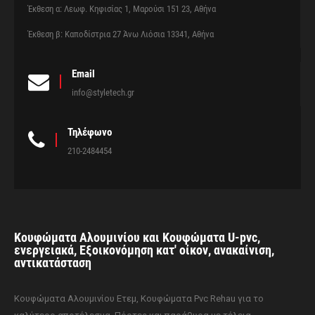
Έκθεση α: Λεωφ. Κηφισίας 1, Μαρούσι 151 23, Αθήνα
Έκθεση β: Καποδίστρια 27 Άνω Λιόσια 13341, Αθήνα
Email
info@styletech.gr
Τηλέφωνο
210-2484454
Κουφώματα Αλουμινίου και Κουφώματα U-pvc,
ενεργειακά, Εξοικονόμηση κατ' οίκον, ανακαίνιση,
αντικατάσταση
Κουφώματα Αλουμινίου Ετεμ, Κουφώματα Pvc Rehau για το