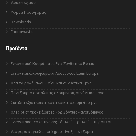
Δουλειές μας
Φόρμα Προσφοράς
Downloads
Επικοινωνία
Προϊόντα
Ενεργειακά Κουφώματα Pvc, Συνθετικά Rehau
Ενεργειακά κουφώματα Αλουμινίου Etem Europa
Όλα τα ρολά, αλουμινίου και συνθετικά - pvc
Παντζούρια ασφαλείας αλουμινίου, συνθετικά - pvc
Σκιάδια εξωτερικά, εσωτερικά, αλουμινίου-pvc
Όλες οι σήτες - κάθετες - οριζόντιες - ανοιγόμενες
Ενεργειακοί Υαλοπίνακες - διπλοί - τριπλοί - τετραπλοί
Διάφορα κάγκελα - σιδήρου - ίνοξ - με τζάμια