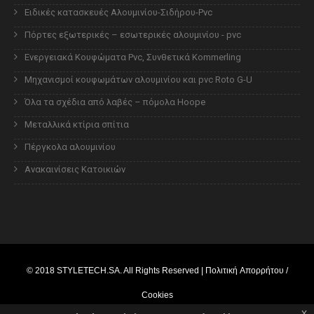
Ειδικές κατασκευές Αλουμινίου-Σιδήρου-Pvc
Πόρτες εξωτερικές – εσωτερικές αλουμινίου - pvc
Ενεργειακά Κουφώματα Pvc, Συνθετικά Kommerling
Μηχανισμοί κουφωμάτων αλουμινίου και pvc Roto G-U
Όλα τα σχέδια από λαβές – πόμολα Hoope
Μεταλλικά κτίρια σπίτια
Πέργκολα αλουμινίου
Ανακαινίσεις Κατοικιών
© 2018
STYLETECH.SA
. All Rights Reserved |
Πολιτική Απορρήτου /
Cookies
x