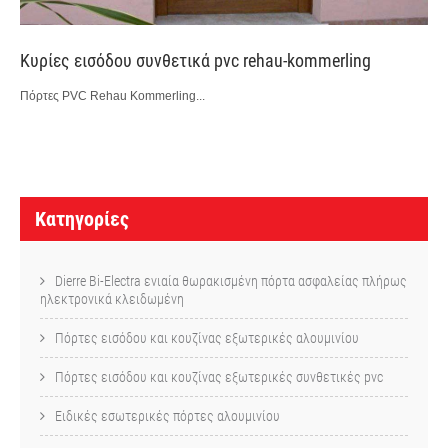
Κυρίες εισόδου συνθετικά pvc rehau-kommerling
Πόρτες PVC Rehau Kommerling...
P
o
Κατηγορίες
s
t
Dierre Bi-Electra ενιαία θωρακισμένη πόρτα ασφαλείας πλήρως
ηλεκτρονικά κλειδωμένη
n
Πόρτες εισόδου και κουζίνας εξωτερικές αλουμινίου
a
v
Πόρτες εισόδου και κουζίνας εξωτερικές συνθετικές pvc
i
Ειδικές εσωτερικές πόρτες αλουμινίου