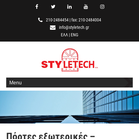
210-2484454
|
fax: 210-2484004
info@styletech.gr
ΕΛΛ
|
ENG
Menu
Πόρτες εξωτερικές –