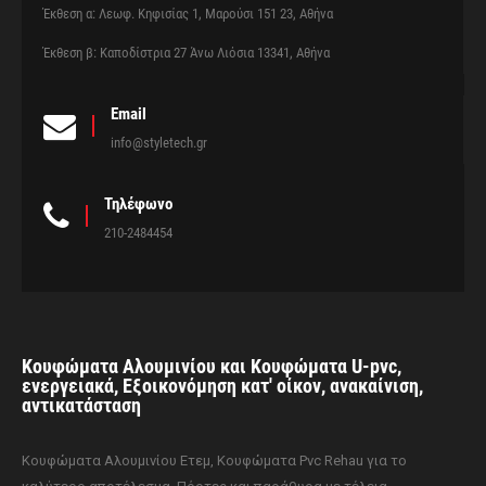
Έκθεση α: Λεωφ. Κηφισίας 1, Μαρούσι 151 23, Αθήνα
Έκθεση β: Καποδίστρια 27 Άνω Λιόσια 13341, Αθήνα
Email
info@styletech.gr
Τηλέφωνο
210-2484454
Κουφώματα Αλουμινίου και Κουφώματα U-pvc,
ενεργειακά, Εξοικονόμηση κατ' οίκον, ανακαίνιση,
αντικατάσταση
Κουφώματα Αλουμινίου Ετεμ, Κουφώματα Pvc Rehau για το