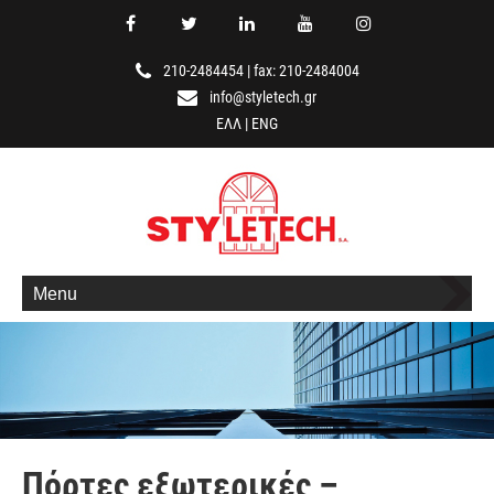
210-2484454
|
fax: 210-2484004
info@styletech.gr
ΕΛΛ
|
ENG
Menu
Πόρτες εξωτερικές –