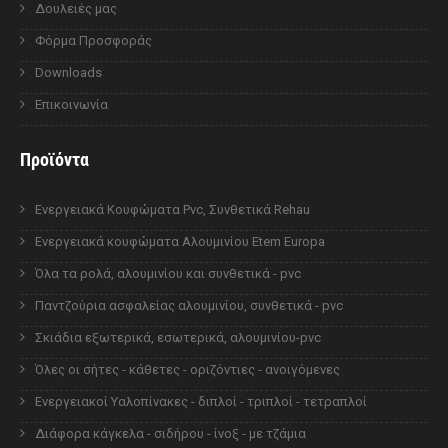
Δουλειές μας
Φόρμα Προσφοράς
Downloads
Επικοινωνία
Προϊόντα
Ενεργειακά Κουφώματα Pvc, Συνθετικά Rehau
Ενεργειακά κουφώματα Αλουμινίου Etem Europa
Όλα τα ρολά, αλουμινίου και συνθετικά - pvc
Παντζούρια ασφαλείας αλουμινίου, συνθετικά - pvc
Σκιάδια εξωτερικά, εσωτερικά, αλουμινίου-pvc
Όλες οι σήτες - κάθετες - οριζόντιες - ανοιγόμενες
Ενεργειακοί Υαλοπίνακες - διπλοί - τριπλοί - τετραπλοί
Διάφορα κάγκελα - σιδήρου - ίνοξ - με τζάμια