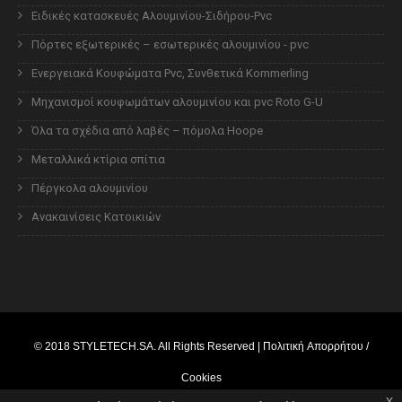
Ειδικές κατασκευές Αλουμινίου-Σιδήρου-Pvc
Πόρτες εξωτερικές – εσωτερικές αλουμινίου - pvc
Ενεργειακά Κουφώματα Pvc, Συνθετικά Kommerling
Μηχανισμοί κουφωμάτων αλουμινίου και pvc Roto G-U
Όλα τα σχέδια από λαβές – πόμολα Hoope
Μεταλλικά κτίρια σπίτια
Πέργκολα αλουμινίου
Ανακαινίσεις Κατοικιών
© 2018
STYLETECH.SA
. All Rights Reserved |
Πολιτική Απορρήτου /
Cookies
x