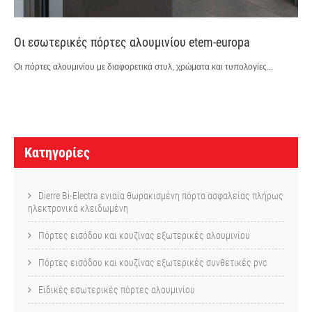
Οι εσωτερικές πόρτες αλουμινίου etem-europa
Οι πόρτες αλουμινίου με διαφορετικά στυλ, χρώματα και τυπολογίες...
P
o
Κατηγορίες
s
t
Dierre Bi-Electra ενιαία θωρακισμένη πόρτα ασφαλείας πλήρως
ηλεκτρονικά κλειδωμένη
n
Πόρτες εισόδου και κουζίνας εξωτερικές αλουμινίου
a
v
Πόρτες εισόδου και κουζίνας εξωτερικές συνθετικές pvc
i
Ειδικές εσωτερικές πόρτες αλουμινίου