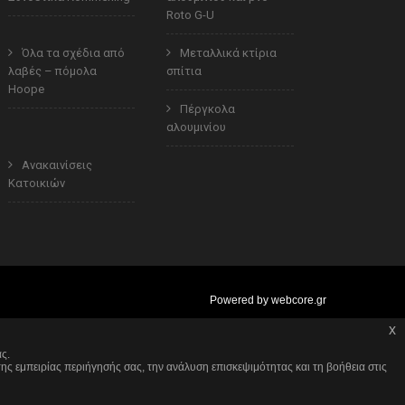
Roto G-U
Όλα τα σχέδια από
Μεταλλικά κτίρια
λαβές – πόμολα
σπίτια
Hoope
Πέργκολα
αλουμινίου
Ανακαινίσεις
Κατοικιών
Powered by
webcore.gr
x
ς.
x
ης εμπειρίας περιήγησής σας, την ανάλυση επισκεψιμότητας και τη βοήθεια στις
ceive all cookies on this website.