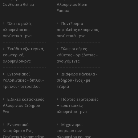
Συνθετικά Rehau
Αλουμινίου Etem
Europa
Όλα τα ρολά,
Παντζούρια
αλουμινίου και
ασφαλείας αλουμινίου,
συνθετικά - pvc
συνθετικά - pvc
Σκιάδια εξωτερικά,
Όλες οι σήτες -
εσωτερικά,
κάθετες - οριζόντιες -
αλουμινίου-pvc
ανοιγόμενες
Ενεργειακοί
Διάφορα κάγκελα -
Υαλοπίνακες - διπλοί -
σιδήρου - ίνοξ - με
τριπλοί - τετραπλοί
τζάμια
Ειδικές κατασκευές
Πόρτες εξωτερικές
Αλουμινίου-Σιδήρου-
– εσωτερικές
Pvc
αλουμινίου - pvc
Ενεργειακά
Μηχανισμοί
Κουφώματα Pvc,
κουφωμάτων
Συνθετικά Kommerling
αλουμινίου και pvc