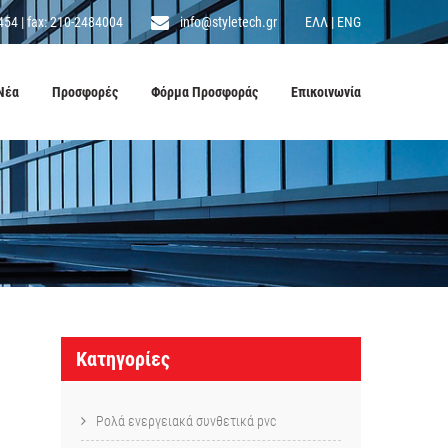
454
|
fax: 210-2484004
info@styletech.gr
ΕΛΛ
|
ENG
Νέα
Προσφορές
Φόρμα Προσφοράς
Επικοινωνία
Κατηγορίες
Ρολά ενεργειακά συνθετικά pvc