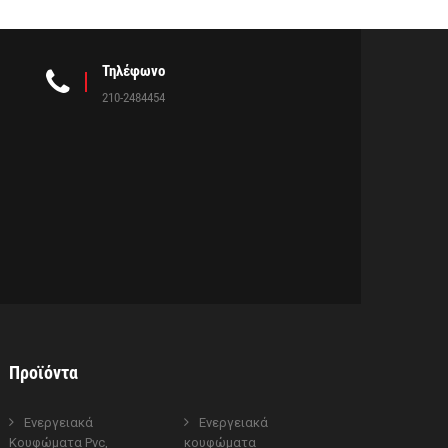
Τηλέφωνο
210-2484454
Προϊόντα
Ενεργειακά
Ενεργειακά
Κουφώματα Pvc,
κουφώματα