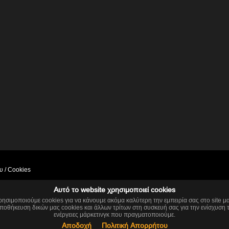
υ / Cookies
Αυτό το website χρησιμοποιεί cookies
ρησιμοποιούμε cookies για να κάνουμε ακόμα καλύτερη την εμπειρία σας στο site μα
This website is using cookies.
ποθήκευση δικών μας cookies και άλλων τρίτων στη συσκευή σας για την ενίσχυση τ
experience. If you continue using our website, we'll assume that you are happy to re
ενέργειες μάρκετινγκ που πραγματοποιούμε.
Αποδοχή
Continue
Πολιτική Απορρήτου
Learn more