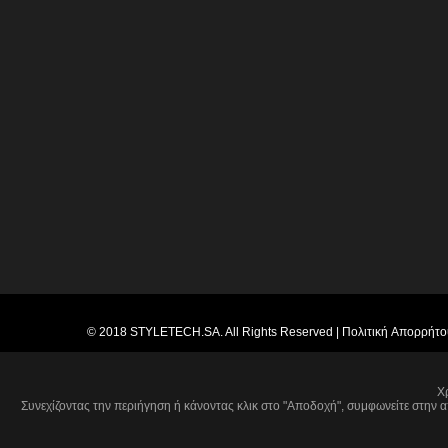
© 2018
STYLETECH.SA
. All Rights Reserved |
Πολιτική Απορρήτο
Χ
Συνεχίζοντας την περιήγηση ή κάνοντας κλικ στο "Αποδοχή", συμφωνείτε στην α
We use them to give you the best 