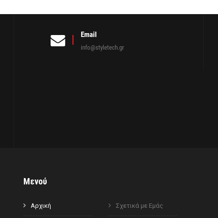
Email
info@styletech.gr
Μενού
Αρχική
Σχετικά με Εμάς