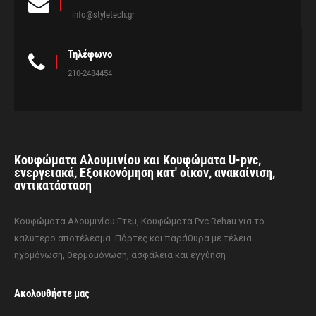
info@styletech.gr
Τηλέφωνο
210-2484454
Κουφώματα Αλουμινίου και Κουφώματα U-pvc,
ενεργειακά, Εξοικονόμηση κατ' οίκον, ανακαίνιση,
αντικατάσταση
Κουφώματα Αλουμινίου Ετεμ, Κουφώματα Pvc Rehau για το
καλύτερο αποτέλεσμα. Πόρτες και παράθυρα με τέλεια
ηχομόνωση, θερμομόνωση, ασφάλεια και εγγύηση
Ακολουθήστε μας