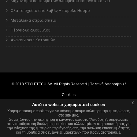
Μηχανισμοί κουφωμάτων αλουμινίου και pvc Roto G-U
Όλα τα σχέδια από λαβές – πόμολα Hoope
Μεταλλικά κτίρια σπίτια
Πέργκολα αλουμινίου
Ανακαινίσεις Κατοικιών
© 2018
STYLETECH.SA
. All Rights Reserved |
Πολιτική Απορρήτου /
Cookies
x
Αυτό το website χρησιμοποιεί cookies
Powered by
webcore.gr
Χρησιμοποιούμε cookies για να κάνουμε ακόμα καλύτερη την εμπειρία σας
στο site μας.
x
This website is using cookies.
Συνεχίζοντας την περιήγηση ή κάνοντας κλικ στο "Αποδοχή", συμφωνείτε
στην αποθήκευση δικών μας cookies και άλλων τρίτων στη συσκευή σας για
We use them to give you the best experience. If you continue using our
την ενίσχυση της εμπειρίας περιήγησής σας, την ανάλυση επισκεψιμότητας
website, we'll assume that you are happy to receive all cookies on this
και τη βοήθεια στις ενέργειες μάρκετινγκ που πραγματοποιούμε.
website.