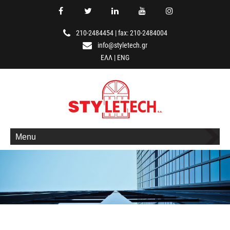
210-2484454
|
fax: 210-2484004
info@styletech.gr
ΕΛΛ
|
ENG
Menu