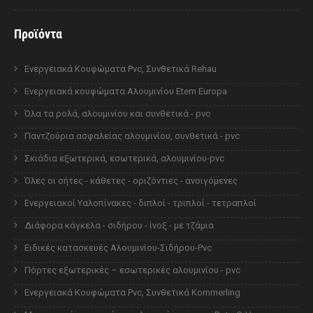
Προϊόντα
Ενεργειακά Κουφώματα Pvc, Συνθετικά Rehau
Ενεργειακά κουφώματα Αλουμινίου Etem Europa
Όλα τα ρολά, αλουμινίου και συνθετικά - pvc
Παντζούρια ασφαλείας αλουμινίου, συνθετικά - pvc
Σκιάδια εξωτερικά, εσωτερικά, αλουμινίου-pvc
Όλες οι σήτες - κάθετες - οριζόντιες - ανοιγόμενες
Ενεργειακοί Υαλοπίνακες - διπλοί - τριπλοί - τετραπλοί
Διάφορα κάγκελα - σιδήρου - ίνοξ - με τζάμια
Ειδικές κατασκευές Αλουμινίου-Σιδήρου-Pvc
Πόρτες εξωτερικές – εσωτερικές αλουμινίου - pvc
Ενεργειακά Κουφώματα Pvc, Συνθετικά Kommerling