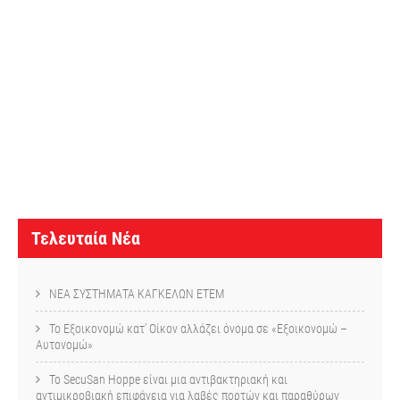
Τ
ε
λ
ε
υ
τ
α
Τελευταία Νέα
ί
α
ΝΕΑ ΣΥΣΤΗΜΑΤΑ ΚΑΓΚΕΛΩΝ ETEM
Ν
Το Εξοικονομώ κατ’ Οίκον αλλάζει όνομα σε «Εξοικονομώ –
έ
Αυτονομώ»
α
Το SecuSan Hoppe είναι μια αντιβακτηριακή και
αντιμικροβιακή επιφάνεια για λαβές πορτών και παραθύρων