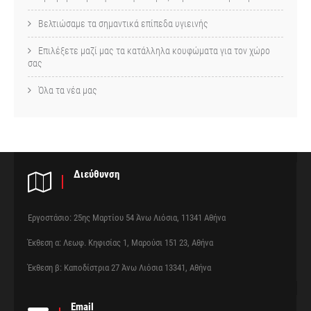
Βελτιώσαμε τα σημαντικά επίπεδα υγιεινής
Επιλέξετε μαζί μας τα κατάλληλα κουφώματα για τον χώρο
σας
Όλα τα νέα μας
Διεύθυνση
Εργοστάσιο: 25ης Μαρτίου 54 Άνω Λιόσια, 11341 Αθήνα
Έκθεση α: Λεωφ. Κηφισίας 1, Μαρούσι 151 23, Αθήνα
Έκθεση β: Καποδίστρια 27 Άνω Λιόσια 13341, Αθήνα
Email