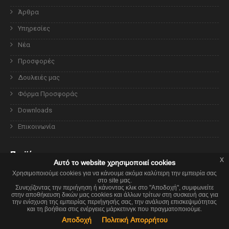
Άρθρα
Υπηρεσίες
Νέα
Προσφορές
Δουλειές μας
Φόρμα Προσφοράς
Downloads
Επικοινωνία
Προϊόντα
x
Αυτό το website χρησιμοποιεί cookies
Χρησιμοποιούμε cookies για να κάνουμε ακόμα καλύτερη την εμπειρία σας
Ενεργειακά Κουφώματα Pvc, Συνθετικά Rehau
στο site μας.
x
This website is using cookies.
Συνεχίζοντας την περιήγηση ή κάνοντας κλικ στο "Αποδοχή", συμφωνείτε
στην αποθήκευση δικών μας cookies και άλλων τρίτων στη συσκευή σας για
We use them to give you the best experience. If you continue using our
Ενεργειακά κουφώματα Αλουμινίου Etem Europa
την ενίσχυση της εμπειρίας περιήγησής σας, την ανάλυση επισκεψιμότητας
website, we'll assume that you are happy to receive all cookies on this
και τη βοήθεια στις ενέργειες μάρκετινγκ που πραγματοποιούμε.
website.
Όλα τα ρολά, αλουμινίου και συνθετικά - pvc
Αποδοχή
Continue
Πολιτική Απορρήτου
Learn more