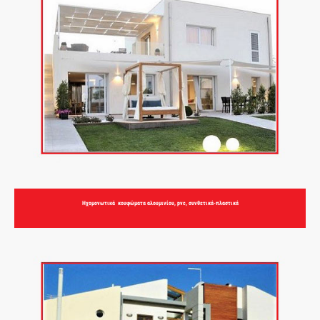
Ηχομονωτικά κουφώματα αλουμινίου, pvc, συνθετικά-πλαστικά