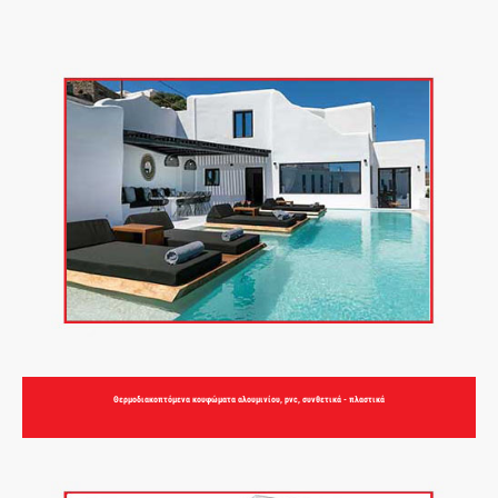
Θερμοδιακοπτόμενα κουφώματα αλουμινίου, pvc, συνθετικά - πλαστικά