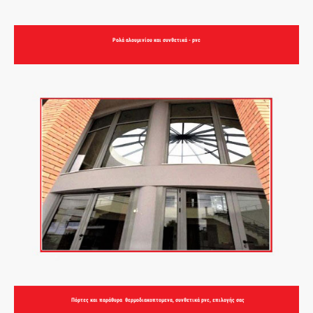
Ρολά αλουμινίου και συνθετικά - pvc
Πόρτες και παράθυρα θερμοδιακοπτομενα, συνθετικά pvc, επιλογής σας