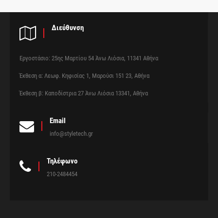
Διεύθυνση
Εργοστάσιο: 25ης Μαρτίου 54 Άνω Λιόσια, 11341 Αθήνα
Έκθεση α: Λεωφ. Κηφισίας 1, Μαρούσι 151 23, Αθήνα
Έκθεση β: Καποδίστρια 27 Άνω Λιόσια 13341, Αθήνα
Email
info@styletech.gr
Τηλέφωνο
210-2484454